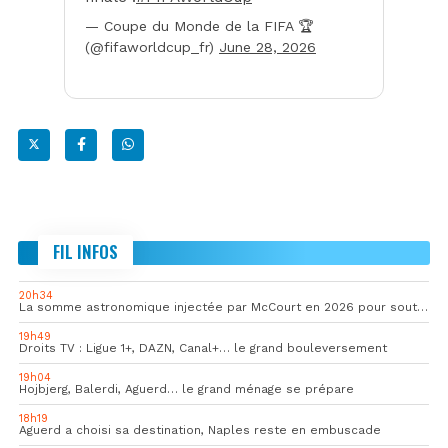
— Coupe du Monde de la FIFA 🏆
(@fifaworldcup_fr)
June 28, 2026
FIL INFOS
20h34
La somme astronomique injectée par McCourt en 2026 pour soutenir l’OM
19h49
Droits TV : Ligue 1+, DAZN, Canal+… le grand bouleversement
19h04
Hojbjerg, Balerdi, Aguerd… le grand ménage se prépare
18h19
Aguerd a choisi sa destination, Naples reste en embuscade