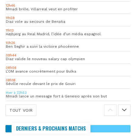
12h46
Mmadi brille, Villarreal veut en profiter
11h59
Diaz vole au secours de Benatia
11h13
Højbjerg au Real Madrid, l’idée d’un média espagnol
10h26
Ben Seghir a suivi la victoire phocéenne
09h44
Diaz valide le nouveau salary cap olympien
08h56
L’OM avance concrètement pour Bulka
08h18
Séville recule devant le prix de Gouiri
Hier à 22h53
Mmadi lance un message fort à Genesio après son but
TOUT VOIR
DERNIERS & PROCHAINS MATCHS