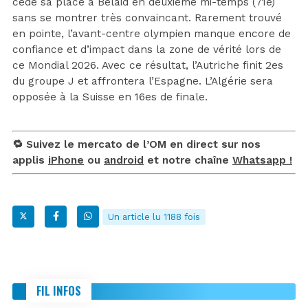
cédé sa place à Belaid en deuxième mi-temps (71e)
sans se montrer très convaincant. Rarement trouvé
en pointe, l’avant-centre olympien manque encore de
confiance et d’impact dans la zone de vérité lors de
ce Mondial 2026. Avec ce résultat, l’Autriche finit 2es
du groupe J et affrontera l’Espagne. L’Algérie sera
opposée à la Suisse en 16es de finale.
🔁 Suivez le mercato de l’OM en direct sur nos
applis
iPhone
ou
android
et notre chaîne
Whatsapp !
Un article lu 1188 fois
FIL INFOS