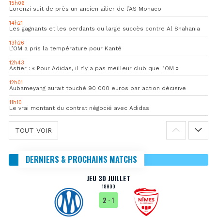
15h06
Lorenzi suit de près un ancien ailier de l’AS Monaco
14h21
Les gagnants et les perdants du large succès contre Al Shahania
13h26
L’OM a pris la température pour Kanté
12h43
Astier : « Pour Adidas, il n’y a pas meilleur club que l’OM »
12h01
Aubameyang aurait touché 90 000 euros par action décisive
11h10
Le vrai montant du contrat négocié avec Adidas
TOUT VOIR
DERNIERS & PROCHAINS MATCHS
JEU 30 JUILLET
18H00
2
- 1