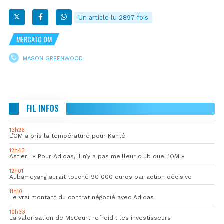
Un article lu 2897 fois
MERCATO OM
MASON GREENWOOD
FIL INFOS
13h26
L’OM a pris la température pour Kanté
12h43
Astier : « Pour Adidas, il n’y a pas meilleur club que l’OM »
12h01
Aubameyang aurait touché 90 000 euros par action décisive
11h10
Le vrai montant du contrat négocié avec Adidas
10h33
La valorisation de McCourt refroidit les investisseurs