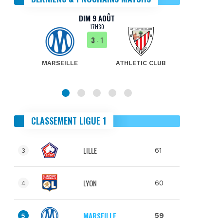
DIM 9 AOÛT
17H30
3
- 1
MARSEILLE
ATHLETIC CLUB
MA
CLASSEMENT LIGUE 1
LILLE
61
3
LYON
60
4
MARSEILLE
59
5