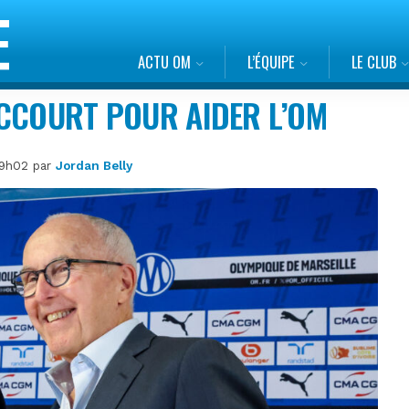
ACTU OM
L’ÉQUIPE
LE CLUB
MCCOURT POUR AIDER L’OM
 09h02 par
Jordan Belly