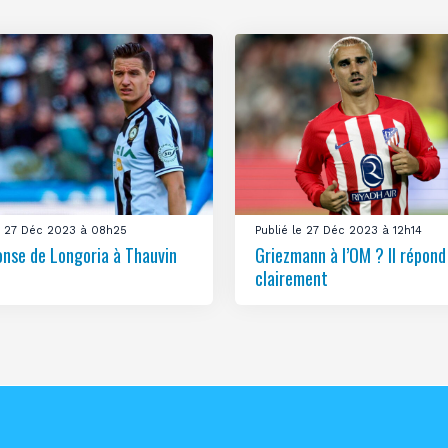
le 27 Déc 2023 à 08h25
Publié le 27 Déc 2023 à 12h14
onse de Longoria à Thauvin
Griezmann à l’OM ? Il répond
clairement