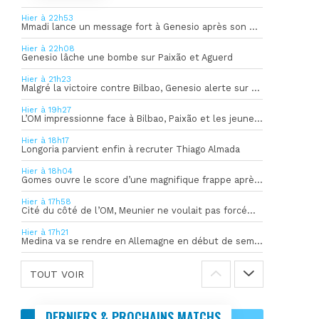
Hier à 22h53
Mmadi lance un message fort à Genesio après son but
Hier à 22h08
Genesio lâche une bombe sur Paixão et Aguerd
Hier à 21h23
Malgré la victoire contre Bilbao, Genesio alerte sur une situation « pas idéale »
Hier à 19h27
L’OM impressionne face à Bilbao, Paixão et les jeunes brillent
Hier à 18h17
Longoria parvient enfin à recruter Thiago Almada
Hier à 18h04
Gomes ouvre le score d’une magnifique frappe après une entame convaincante
Hier à 17h58
Cité du côté de l’OM, Meunier ne voulait pas forcément quitter Lille
Hier à 17h21
Medina va se rendre en Allemagne en début de semaine
TOUT VOIR
DERNIERS & PROCHAINS MATCHS