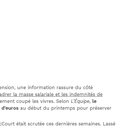
DIM 6 SEPTEMBRE
20H45
MARSEILLE
PARIS FC
tension, une information rassure du côté
adrer la masse salariale et les indemnités de
lement coupé les vivres. Selon
L’Équipe
,
le
s d’euros
au début du printemps pour préserver
McCourt était scrutée ces dernières semaines. Lassé