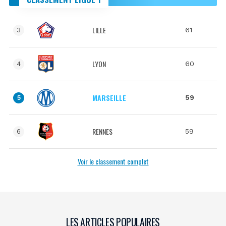
LILLE
61
3
LYON
60
4
MARSEILLE
59
5
RENNES
59
6
Voir le classement complet
LES ARTICLES POPULAIRES