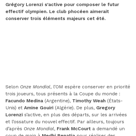
Grégory Lorenzi s’active pour composer le futur
effectif olympien. Le club phocéen aimerait
conserver trois éléments majeurs cet été.
Selon
Onze Mondial
, l’OM espère conserver en priorité
trois joueurs, tous présents à la Coupe du monde :
Facundo Medina
(Argentine),
Timothy Weah
(États-
Unis) et
Amine Gouiri
(Algérie). De plus,
Gregory
Lorenzi
s’active, en plus des départs, sur les arrivées
et l’ossature du nouvel effectif. Par ailleurs, toujours
d’après
Onze Mondial
,
Frank McCourt
a demandé un
coup de main à
Medhi Benatia
pour réaliser des