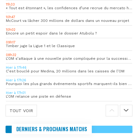
11h33
« Tout est étonnant », les confidences d’une recrue du mercato hivernal de l’OM
10h47
McCourt va lâcher 300 millions de dollars dans un nouveau projet
10h02
Encore un petit espoir dans le dossier Atubolu ?
09h17
Timber juge la Ligue 1 et le Classique
08h32
L’OM s’attaque à une nouvelle piste compliquée pour la succession de Rulli
Hier à 17h46
C’est bouclé pour Medina, 20 millions dans les caisses de l’OM
Hier à 17h26
Pourquoi les plus grands événements sportifs marquent-ils bien au-delà du score final ?
Hier à 17h01
L’OM relance une piste en défense
TOUT VOIR
DERNIERS & PROCHAINS MATCHS