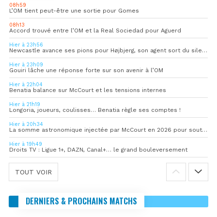
08h59
L’OM tient peut-être une sortie pour Gomes
08h13
Accord trouvé entre l’OM et la Real Sociedad pour Aguerd
Hier à 23h56
Newcastle avance ses pions pour Højbjerg, son agent sort du silence
Hier à 23h09
Gouiri lâche une réponse forte sur son avenir à l’OM
Hier à 22h04
Benatia balance sur McCourt et les tensions internes
Hier à 21h19
Longoria, joueurs, coulisses… Benatia règle ses comptes !
Hier à 20h34
La somme astronomique injectée par McCourt en 2026 pour soutenir l’OM
Hier à 19h49
Droits TV : Ligue 1+, DAZN, Canal+… le grand bouleversement
TOUT VOIR
DERNIERS & PROCHAINS MATCHS