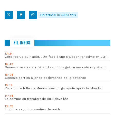
Un article lu 3373 fois
FIL INFOS
17h34
Zéro recrue au 7 août, l’OM face à une situation rarissime en Europe
16h49
Genesio rassure sur l’état d’esprit malgré un mercato inquiétant
16h04
Genesio sort du silence et demande de la patience
15h19
L’anecdote folle de Medina avec un garagiste après le Mondial
14h34
La somme du transfert de Rulli dévoilée
13h32
Infantino reçoit un soutien de poids