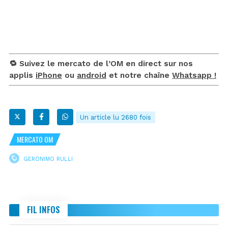
🔁 Suivez le mercato de l’OM en direct sur nos
applis
iPhone
ou
android
et notre chaîne
Whatsapp !
Un article lu 2680 fois
MERCATO OM
GERONIMO RULLI
FIL INFOS