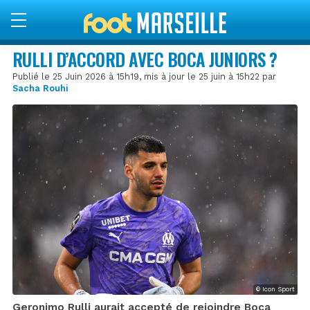
RULLI D’ACCORD AVEC BOCA JUNIORS ?
Publié le 25 Juin 2026 à 15h19, mis à jour le 25 juin à 15h22 par
Sacha Rouhi
© Icon Sport
Geronimo Rulli aurait accepté de rejoindre Boca