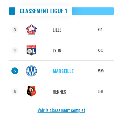
CLASSEMENT LIGUE 1
LILLE
61
3
LYON
60
4
MARSEILLE
59
5
RENNES
59
6
Voir le classement complet