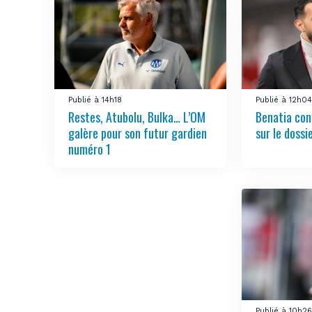
Publié à 14h18
Publié à 12h0
Restes, Atubolu, Bulka… L’OM
Benatia con
galère pour son futur gardien
sur le doss
numéro 1
Publié à 10h2