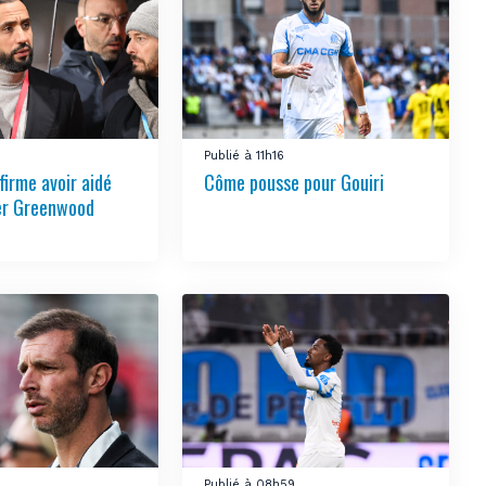
4
Publié à 11h16
firme avoir aidé
Côme pousse pour Gouiri
ier Greenwood
6
Publié à 08h59