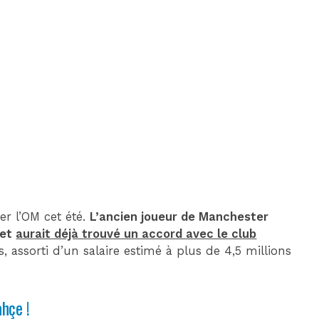
DIM 30 AOÛT
20H45
MONACO
MARSEILLE
er l’OM cet été.
L’ancien joueur de Manchester
 et
aurait déjà trouvé un accord avec le club
, assorti d’un salaire estimé à plus de 4,5 millions
hçe !