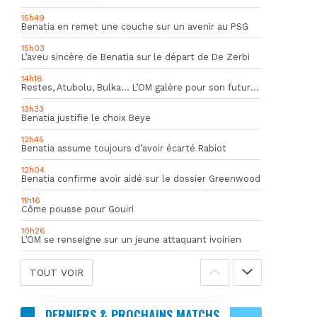
15h49
Benatia en remet une couche sur un avenir au PSG
15h03
L’aveu sincère de Benatia sur le départ de De Zerbi
14h18
Restes, Atubolu, Bulka… L’OM galère pour son futur gardien numéro 1
13h33
Benatia justifie le choix Beye
12h45
Benatia assume toujours d’avoir écarté Rabiot
12h04
Benatia confirme avoir aidé sur le dossier Greenwood
11h16
Côme pousse pour Gouiri
10h26
L’OM se renseigne sur un jeune attaquant ivoirien
TOUT VOIR
DERNIERS & PROCHAINS MATCHS