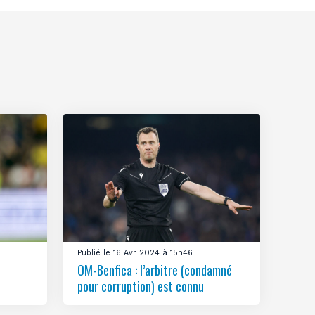
Publié le 16 Avr 2024 à 15h46
OM-Benfica : l’arbitre (condamné
pour corruption) est connu