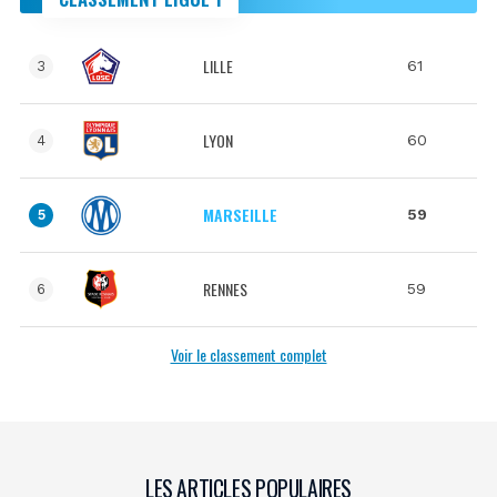
LILLE
61
3
LYON
60
4
MARSEILLE
59
5
RENNES
59
6
Voir le classement complet
LES ARTICLES POPULAIRES