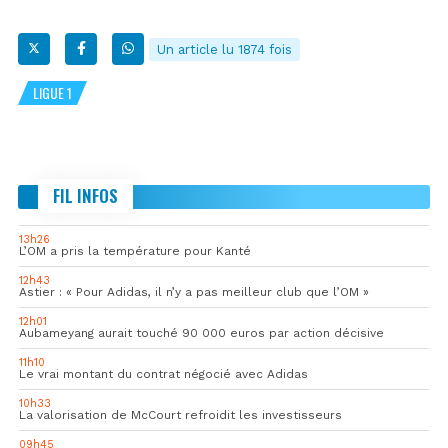
Un article lu 1874 fois
LIGUE 1
FIL INFOS
13h26
L’OM a pris la température pour Kanté
12h43
Astier : « Pour Adidas, il n’y a pas meilleur club que l’OM »
12h01
Aubameyang aurait touché 90 000 euros par action décisive
11h10
Le vrai montant du contrat négocié avec Adidas
10h33
La valorisation de McCourt refroidit les investisseurs
09h45