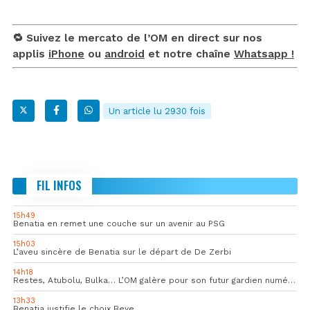
🔁 Suivez le mercato de l’OM en direct sur nos
applis
iPhone
ou
android
et notre chaîne
Whatsapp !
Un article lu 2930 fois
FIL INFOS
15h49
Benatia en remet une couche sur un avenir au PSG
15h03
L’aveu sincère de Benatia sur le départ de De Zerbi
14h18
Restes, Atubolu, Bulka… L’OM galère pour son futur gardien numéro 1
13h33
Benatia justifie le choix Beye