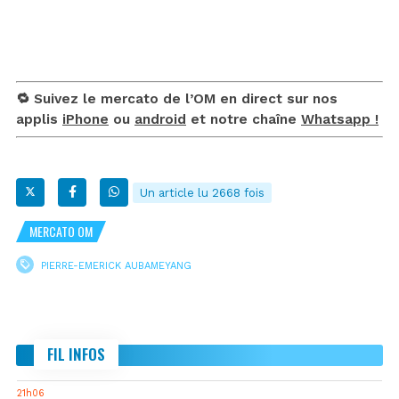
🔁 Suivez le mercato de l’OM en direct sur nos
applis
iPhone
ou
android
et notre chaîne
Whatsapp !
Un article lu 2668 fois
MERCATO OM
PIERRE-EMERICK AUBAMEYANG
FIL INFOS
21h06