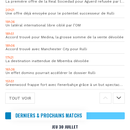
La première offre de la Real Sociedad pour Aguerd refusée par l’OM
20h21
Une offre déjà envoyée pour le potentiel successeur de Rulli
19h36
Un latéral international libre ciblé par l’OM
18h51
Accord trouvé pour Medina, la grosse somme de la vente dévoilée
18h06
Accord trouvé avec Manchester City pour Rulli
17h21
La destination inattendue de Mbemba dévoilée
16h36
Un effet domino pourrait accélérer le dossier Rulli
15h51
Greenwood frappe fort avec Fenerbahçe grâce à un but spectaculaire
TOUT VOIR
DERNIERS & PROCHAINS MATCHS
JEU 30 JUILLET