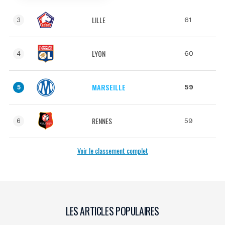
LILLE
61
3
LYON
60
4
MARSEILLE
59
5
RENNES
59
6
Voir le classement complet
LES ARTICLES POPULAIRES