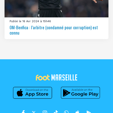
Publié le 16 Avr 2024 à 15h46
OM-Benfica : l’arbitre (condamné pour corruption) est
connu