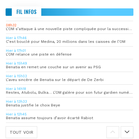
FIL INFOS
08h32
L’OM s’attaque à une nouvelle piste compliquée pour la succession de Rulli
Hier à 17h46
C’est bouclé pour Medina, 20 millions dans les caisses de l’OM
Hier à 17h01
L’OM relance une piste en défense
Hier à 15h49
Benatia en remet une couche sur un avenir au PSG
Hier à 15h03
L’aveu sincère de Benatia sur le départ de De Zerbi
Hier à 14h18
Restes, Atubolu, Bulka… L’OM galère pour son futur gardien numéro 1
Hier à 13h33
Benatia justifie le choix Beye
Hier à 12h45
Benatia assume toujours d’avoir écarté Rabiot
TOUT VOIR