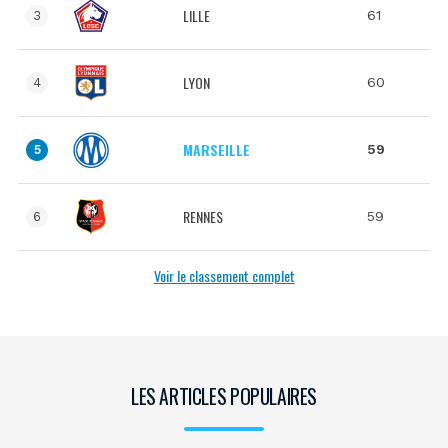
LILLE
61
3
LYON
60
4
MARSEILLE
59
5
RENNES
59
6
Voir le classement complet
LES ARTICLES POPULAIRES