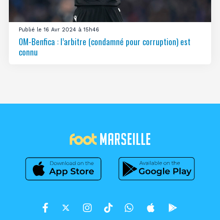
Publié le 16 Avr 2024 à 15h46
OM-Benfica : l’arbitre (condamné pour corruption) est
connu