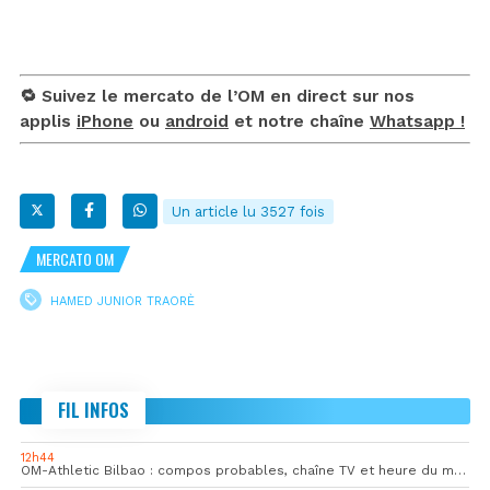
🔁 Suivez le mercato de l’OM en direct sur nos
applis
iPhone
ou
android
et notre chaîne
Whatsapp !
Un article lu 3527 fois
MERCATO OM
HAMED JUNIOR TRAORÈ
FIL INFOS
12h44
OM-Athletic Bilbao : compos probables, chaîne TV et heure du match