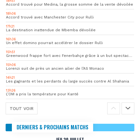
18h51
Accord trouvé pour Medina, la grosse somme de la vente dévoilée
18h06
Accord trouvé avec Manchester City pour Rulli
17h21
La destination inattendue de Mbemba dévoilée
16h36
Un effet domino pourrait accélérer le dossier Rulli
15h51
Greenwood frappe fort avec Fenerbahçe grâce à un but spectaculaire
15h06
Lorenzi suit de près un ancien ailier de l’AS Monaco
14h21
Les gagnants et les perdants du large succès contre Al Shahania
13h26
L’OM a pris la température pour Kanté
TOUT VOIR
DERNIERS & PROCHAINS MATCHS
JEU 30 JUILLET