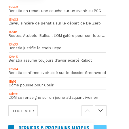
15h49
Benatia en remet une couche sur un avenir au PSG
15h03
L’aveu sincère de Benatia sur le départ de De Zerbi
14h18
Restes, Atubolu, Bulka… L’OM galère pour son futur gardien numéro 1
13h33
Benatia justifie le choix Beye
12h45
Benatia assume toujours d’avoir écarté Rabiot
12h04
Benatia confirme avoir aidé sur le dossier Greenwood
11h16
Côme pousse pour Gouiri
10h26
L’OM se renseigne sur un jeune attaquant ivoirien
TOUT VOIR
DERNIERS & PROCHAINS MATCHS