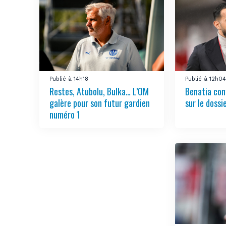
Publié à 14h18
Publié à 12h0
Restes, Atubolu, Bulka… L’OM
Benatia con
galère pour son futur gardien
sur le doss
numéro 1