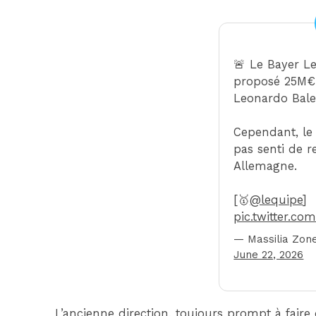
🚨 Le Bayer L
proposé 25M€
Leonardo Bale
Cependant, le 
pas senti de r
Allemagne.
[🥇
@lequipe
]
pic.twitter.c
— Massilia Zon
June 22, 2026
L’ancienne direction, toujours prompt à faire