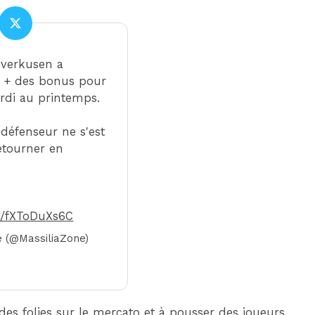
everkusen a
 + des bonus pour
rdi au printemps.
défenseur ne s'est
etourner en
om/fXToDuXs6C
e (@MassiliaZone)
 des folies sur le mercato et à pousser des joueurs