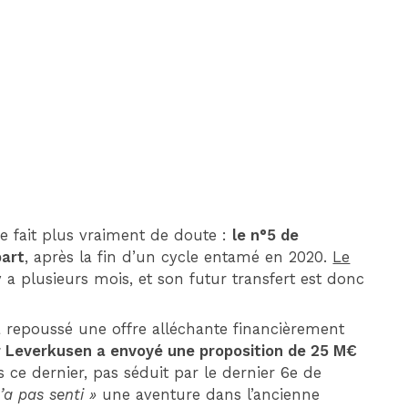
DIM 30 AOÛT
20H45
MONACO
MARSEILLE
ne fait plus vraiment de doute :
le n°5 de
part
, après la fin d’un cycle entamé en 2020.
Le
y a plusieurs mois, et son futur transfert est donc
a repoussé une offre alléchante financièrement
r Leverkusen a envoyé une proposition de 25 M€
 ce dernier, pas séduit par le dernier 6e de
n’a pas senti »
une aventure dans l’ancienne