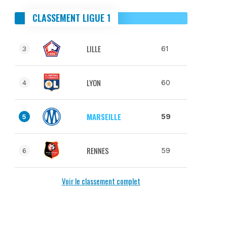
CLASSEMENT LIGUE 1
LILLE
61
3
LYON
60
4
MARSEILLE
59
5
RENNES
59
6
Voir le classement complet