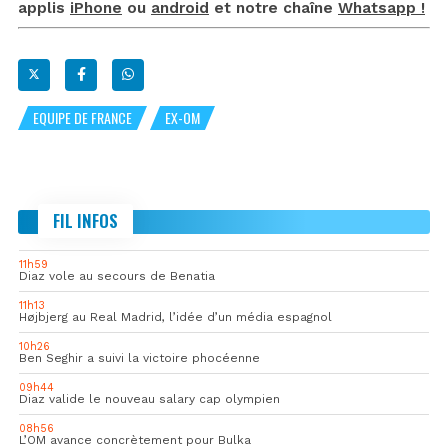
applis
iPhone
ou
android
et notre chaîne
Whatsapp !
EQUIPE DE FRANCE
EX-OM
FIL INFOS
11h59
Diaz vole au secours de Benatia
11h13
Højbjerg au Real Madrid, l’idée d’un média espagnol
10h26
Ben Seghir a suivi la victoire phocéenne
09h44
Diaz valide le nouveau salary cap olympien
08h56
L’OM avance concrètement pour Bulka