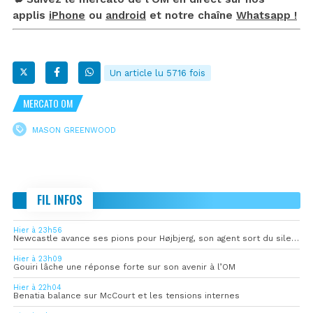
applis
iPhone
ou
android
et notre chaîne
Whatsapp !
Un article lu 5716 fois
MERCATO OM
MASON GREENWOOD
FIL INFOS
Hier à 23h56
Newcastle avance ses pions pour Højbjerg, son agent sort du silence
Hier à 23h09
Gouiri lâche une réponse forte sur son avenir à l’OM
Hier à 22h04
Benatia balance sur McCourt et les tensions internes