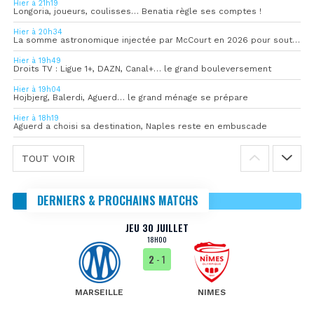
Hier à 21h19
Longoria, joueurs, coulisses… Benatia règle ses comptes !
Hier à 20h34
La somme astronomique injectée par McCourt en 2026 pour soutenir l’OM
Hier à 19h49
Droits TV : Ligue 1+, DAZN, Canal+… le grand bouleversement
Hier à 19h04
Hojbjerg, Balerdi, Aguerd… le grand ménage se prépare
Hier à 18h19
Aguerd a choisi sa destination, Naples reste en embuscade
TOUT VOIR
DERNIERS & PROCHAINS MATCHS
JEU 30 JUILLET
18H00
2
- 1
MARSEILLE
NIMES