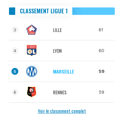
CLASSEMENT LIGUE 1
LILLE
61
3
LYON
60
4
MARSEILLE
59
5
RENNES
59
6
Voir le classement complet