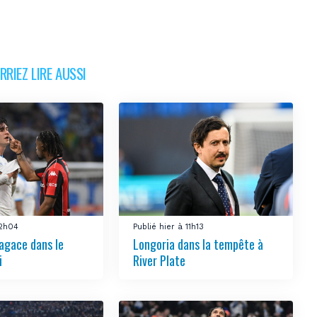
RIEZ LIRE AUSSI
12h04
Publié hier à 11h13
’agace dans le
Longoria dans la tempête à
i
River Plate