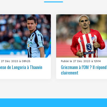
le 27 Déc 2023 à 08h25
Publié le 27 Déc 2023 à 12h14
onse de Longoria à Thauvin
Griezmann à l’OM ? Il répond
clairement