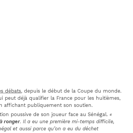
DIM 30 AOÛT
20H45
MONACO
MARSEILLE
es débats
, depuis le début de la Coupe du monde.
ui peut déjà qualifier la France pour les huitièmes,
n affichant publiquement son soutien.
tation poussive de son joueur face au Sénégal.
«
 à ronger
. Il a eu une première mi-temps difficile,
négal et aussi parce qu’on a eu du déchet