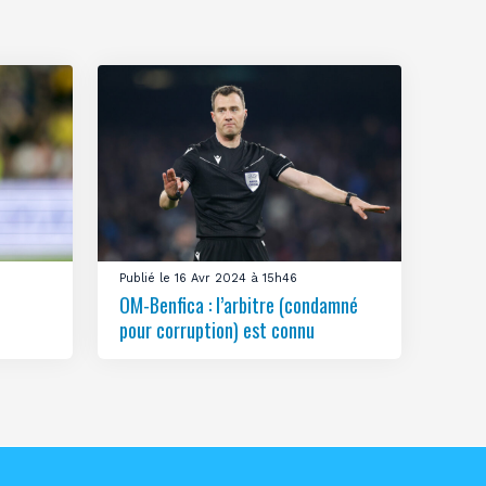
Publié le 16 Avr 2024 à 15h46
OM-Benfica : l’arbitre (condamné
pour corruption) est connu