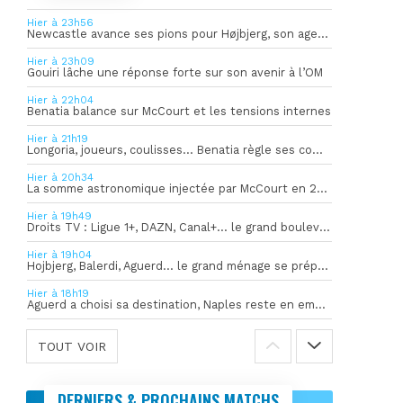
Hier à 23h56
Newcastle avance ses pions pour Højbjerg, son agent sort du silence
Hier à 23h09
Gouiri lâche une réponse forte sur son avenir à l’OM
Hier à 22h04
Benatia balance sur McCourt et les tensions internes
Hier à 21h19
Longoria, joueurs, coulisses… Benatia règle ses comptes !
Hier à 20h34
La somme astronomique injectée par McCourt en 2026 pour soutenir l’OM
Hier à 19h49
Droits TV : Ligue 1+, DAZN, Canal+… le grand bouleversement
Hier à 19h04
Hojbjerg, Balerdi, Aguerd… le grand ménage se prépare
Hier à 18h19
Aguerd a choisi sa destination, Naples reste en embuscade
TOUT VOIR
DERNIERS & PROCHAINS MATCHS