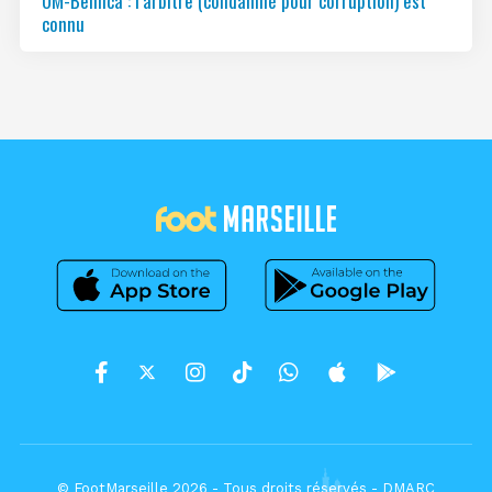
OM-Benfica : l’arbitre (condamné pour corruption) est
connu
© FootMarseille 2026 - Tous droits réservés -
DMARC