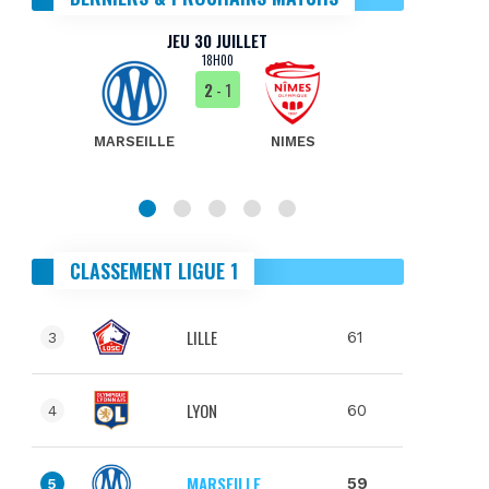
JEU 30 JUILLET
18H00
2
- 1
MARSEILLE
NIMES
MA
CLASSEMENT LIGUE 1
LILLE
61
3
LYON
60
4
MARSEILLE
59
5