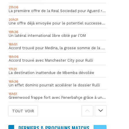
21h06
La première offre de la Real Sociedad pour Aguerd refusée par l’OM
20h21
Une offre déjà envoyée pour le potentiel successeur de Rulli
19h36
Un latéral international libre ciblé par l’OM
18h51
Accord trouvé pour Medina, la grosse somme de la vente dévoilée
18h06
Accord trouvé avec Manchester City pour Rulli
17h21
La destination inattendue de Mbemba dévoilée
16h36
Un effet domino pourrait accélérer le dossier Rulli
15h51
Greenwood frappe fort avec Fenerbahçe grâce à un but spectaculaire
TOUT VOIR
DERNIERS & PROCHAINS MATCHS