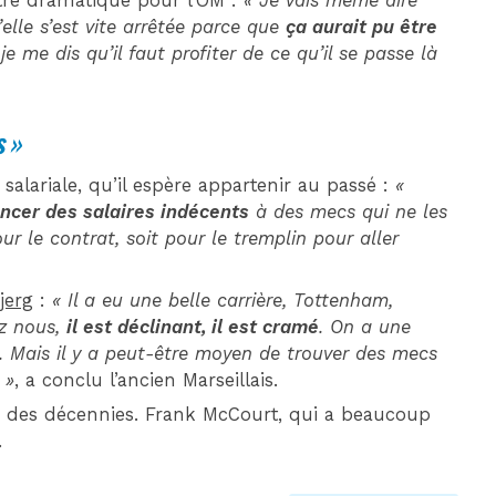
être dramatique pour l’OM :
« Je vais même dire
elle s’est vite arrêtée parce que
ça aurait pu être
 je me dis qu’il faut profiter de ce qu’il se passe là
s
»
salariale, qu’il espère appartenir au passé :
«
ancer des salaires indécents
à des mecs qui ne les
r le contrat, soit pour le tremplin pour aller
jerg
:
« Il a eu une belle carrière, Tottenham,
ez nous,
il est déclinant, il est cramé
. On a une
. Mais il y a peut-être moyen de trouver des mecs
 »
, a conclu l’ancien Marseillais.
 des décennies. Frank McCourt, qui a beaucoup
.