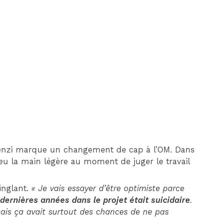
DIM 30 AOÛT
20H45
MONACO
MARSEILLE
orenzi marque un changement de cap à l’OM. Dans
 eu la main légère au moment de juger le travail
cinglant.
« Je vais essayer d’être optimiste parce
s dernières années dans le projet était suicidaire
.
ais ça avait surtout des chances de ne pas