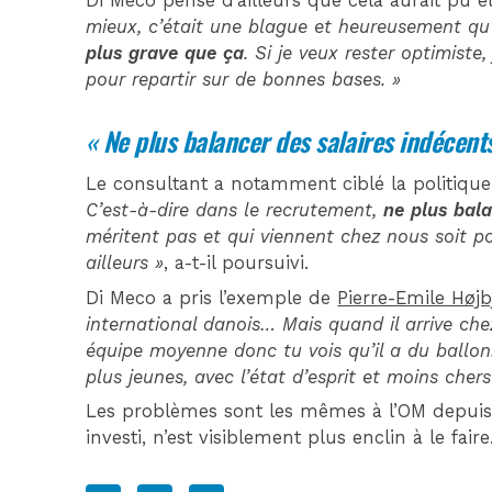
Di Meco pense d’ailleurs que cela aurait pu 
mieux, c’était une blague et heureusement qu’
plus grave que ça
. Si je veux rester optimiste,
pour repartir sur de bonnes bases. »
«
Ne plus balancer des salaires indécent
Le consultant a notamment ciblé la politique 
C’est-à-dire dans le recrutement,
ne plus bal
méritent pas et qui viennent chez nous soit pou
ailleurs »
, a-t-il poursuivi.
Di Meco a pris l’exemple de
Pierre-Emile Højb
international danois… Mais quand il arrive ch
équipe moyenne donc tu vois qu’il a du ballon
plus jeunes, avec l’état d’esprit et moins chers
Les problèmes sont les mêmes à l’OM depuis
investi, n’est visiblement plus enclin à le faire