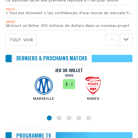
La Gantoise lâche une première réponse à l’OM pour Goore
11h33
« Tout est étonnant », les confidences d’une recrue du mercato hivernal de l’OM
10h47
McCourt va lâcher 300 millions de dollars dans un nouveau projet
TOUT VOIR
DERNIERS & PROCHAINS MATCHS
JEU 30 JUILLET
18H00
2
- 1
MARSEILLE
NIMES
PROGRAMME TV