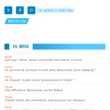
Un article lu 2324 fois
MERCATO OM
FIL INFOS
16h18
Suivi par Côme, Gouiri va bientôt rencontrer Lorenzi
15h42
Un accord de principe trouvé avec Newcastle pour Höjbjerg ?
15h10
Un chassé-croisé entre Greenwood et Ünder ?
13h49
Une affluence décevante contre Bilbao
13h04
Timber lâche ses premières impressions sur Genesio
12h18