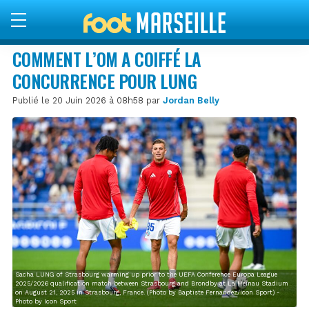
COMMENT L’OM A COIFFÉ LA
CONCURRENCE POUR LUNG
Publié le 20 Juin 2026 à 08h58 par
Jordan Belly
Sacha LUNG of Strasbourg warming up prior to the UEFA Conference Europa League
2025/2026 qualification match between Strasbourg and Brondby at La Meinau Stadium
on August 21, 2025 in Strasbourg, France. (Photo by Baptiste Fernandez/Icon Sport) -
Photo by Icon Sport