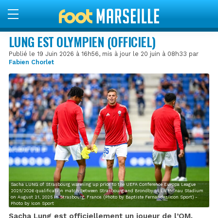
LUNG EST OLYMPIEN (OFFICIEL)
Publié le 19 Juin 2026 à 16h56, mis à jour le 20 juin à 08h33 par
Fabien Chorlet
Sacha LUNG of Strasbourg warming up prior to the UEFA Conference Europa League
2025/2026 qualification match between Strasbourg and Brondby at La Meinau Stadium
on August 21, 2025 in Strasbourg, France. (Photo by Baptiste Fernandez/Icon Sport) -
Photo by Icon Sport
Sacha Lung est officiellement un joueur de l’OM.