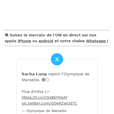
🔁 Suivez le mercato de l’OM en direct sur nos
applis
iPhone
ou
android
et notre chaîne
Whatsapp !
𝗦𝗮𝗰𝗵𝗮 𝗟𝘂𝗻𝗴 rejoint l'Olympique de
Marseille. 🔵⚪️
Plus d'infos 👉
https://t.co/CSx8bYKkAY
pic.twitter.com/0DkRZwOdTC
— Olympique de Marseille