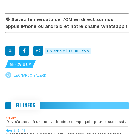
🔁 Suivez le mercato de l’OM en direct sur nos
applis
iPhone
ou
android
et notre chaîne
Whatsapp !
Un article lu 5800 fois
MERCATO OM
LEONARDO BALERDI
FIL INFOS
08h32
L’OM s’attaque à une nouvelle piste compliquée pour la succession de Rulli
Hier à 17h46
C’est bouclé pour Medina, 20 millions dans les caisses de l’OM