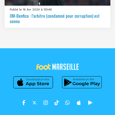
Publié le 16 Avr 2024 à 15h46
OM-Benfica : l’arbitre (condamné pour corruption) est
connu