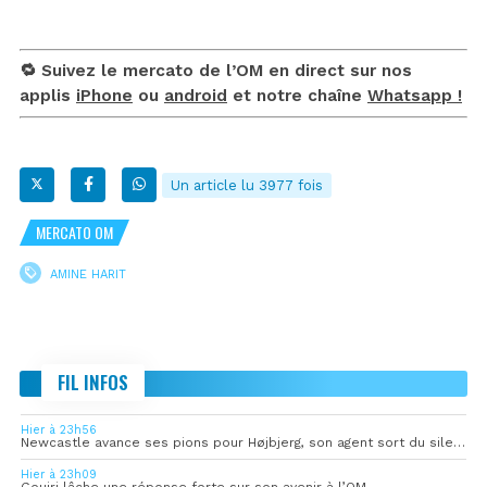
🔁 Suivez le mercato de l’OM en direct sur nos
applis
iPhone
ou
android
et notre chaîne
Whatsapp !
Un article lu 3977 fois
MERCATO OM
AMINE HARIT
FIL INFOS
Hier à 23h56
Newcastle avance ses pions pour Højbjerg, son agent sort du silence
Hier à 23h09
Gouiri lâche une réponse forte sur son avenir à l’OM