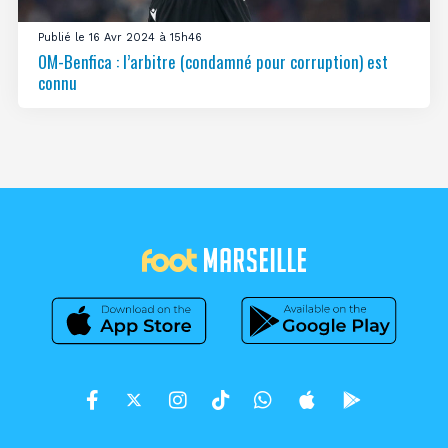
Publié le 16 Avr 2024 à 15h46
OM-Benfica : l’arbitre (condamné pour corruption) est
connu