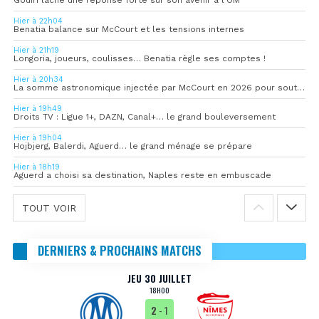
Hier à 22h04
Benatia balance sur McCourt et les tensions internes
Hier à 21h19
Longoria, joueurs, coulisses… Benatia règle ses comptes !
Hier à 20h34
La somme astronomique injectée par McCourt en 2026 pour soutenir l’OM
Hier à 19h49
Droits TV : Ligue 1+, DAZN, Canal+… le grand bouleversement
Hier à 19h04
Hojbjerg, Balerdi, Aguerd… le grand ménage se prépare
Hier à 18h19
Aguerd a choisi sa destination, Naples reste en embuscade
TOUT VOIR
DERNIERS & PROCHAINS MATCHS
JEU 30 JUILLET
18H00
2
- 1