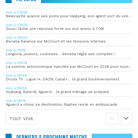
Hier à 23h56
Newcastle avance ses pions pour Højbjerg, son agent sort du silence
Hier à 23h09
Gouiri lâche une réponse forte sur son avenir à l’OM
Hier à 22h04
Benatia balance sur McCourt et les tensions internes
Hier à 21h19
Longoria, joueurs, coulisses… Benatia règle ses comptes !
Hier à 20h34
La somme astronomique injectée par McCourt en 2026 pour soutenir l’OM
Hier à 19h49
Droits TV : Ligue 1+, DAZN, Canal+… le grand bouleversement
Hier à 19h04
Hojbjerg, Balerdi, Aguerd… le grand ménage se prépare
Hier à 18h19
Aguerd a choisi sa destination, Naples reste en embuscade
TOUT VOIR
DERNIERS & PROCHAINS MATCHS