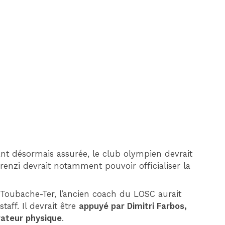
DIM 30 AOÛT
20H45
MONACO
MARSEILLE
ant désormais assurée, le club olympien devrait
enzi devrait notamment pouvoir officialiser la
 Toubache-Ter, l’ancien coach du LOSC aurait
taff. Il devrait être
appuyé par Dimitri Farbos,
rateur physique
.