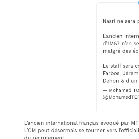
Nasri ne sera p
L’ancien intern
d’1M87 n’en s
malgré des éc
Le staff sera 
Farbos, Jérémi
Dehon & d’un 
— Mohamed T
(@MohamedTER
L’ancien international français
évoqué par MTT 
L’OM peut désormais se tourner vers l’officia
du recrutement.