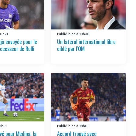
20h21
Publié hier à 19h36
éjà envoyée pour le
Un latéral international libre
ccesseur de Rulli
ciblé par l’OM
18h51
Publié hier à 18h06
vé pour Medina, la
Accord trouvé avec