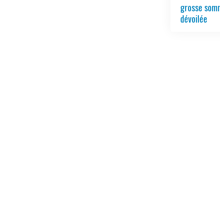
grosse somm
dévoilée