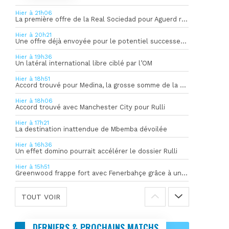
Hier à 21h06
La première offre de la Real Sociedad pour Aguerd refusée par l’OM
Hier à 20h21
Une offre déjà envoyée pour le potentiel successeur de Rulli
Hier à 19h36
Un latéral international libre ciblé par l’OM
Hier à 18h51
Accord trouvé pour Medina, la grosse somme de la vente dévoilée
Hier à 18h06
Accord trouvé avec Manchester City pour Rulli
Hier à 17h21
La destination inattendue de Mbemba dévoilée
Hier à 16h36
Un effet domino pourrait accélérer le dossier Rulli
Hier à 15h51
Greenwood frappe fort avec Fenerbahçe grâce à un but spectaculaire
TOUT VOIR
DERNIERS & PROCHAINS MATCHS