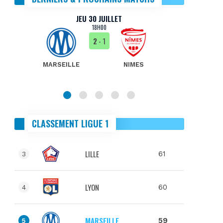
JEU 30 JUILLET
18H00
2
- 1
MARSEILLE
NIMES
MA
CLASSEMENT LIGUE 1
LILLE
61
3
LYON
60
4
MARSEILLE
59
5