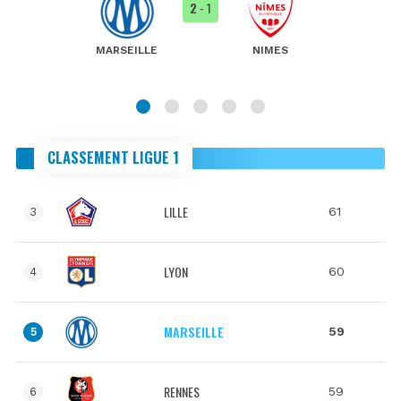
2
- 1
MARSEILLE
NIMES
CLASSEMENT LIGUE 1
LILLE
61
3
LYON
60
4
MARSEILLE
59
5
RENNES
59
6