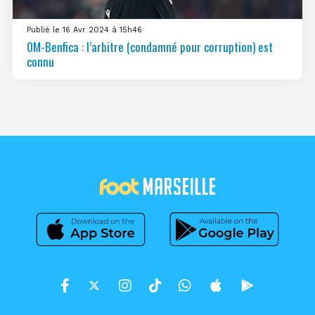
Publié le 16 Avr 2024 à 15h46
OM-Benfica : l’arbitre (condamné pour corruption) est
connu