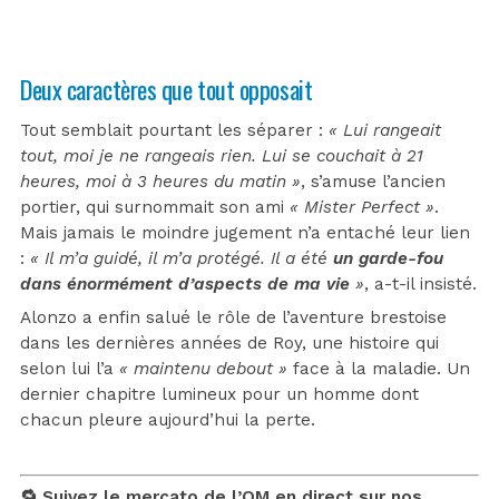
Deux caractères que tout opposait
Tout semblait pourtant les séparer :
« Lui rangeait
tout, moi je ne rangeais rien. Lui se couchait à 21
heures, moi à 3 heures du matin »
, s’amuse l’ancien
portier, qui surnommait son ami
« Mister Perfect »
.
Mais jamais le moindre jugement n’a entaché leur lien
:
« Il m’a guidé, il m’a protégé. Il a été
un garde-fou
dans énormément d’aspects de ma vie
»
, a-t-il insisté.
Alonzo a enfin salué le rôle de l’aventure brestoise
dans les dernières années de Roy, une histoire qui
selon lui l’a
« maintenu debout »
face à la maladie. Un
dernier chapitre lumineux pour un homme dont
chacun pleure aujourd’hui la perte.
🔁 Suivez le mercato de l’OM en direct sur nos