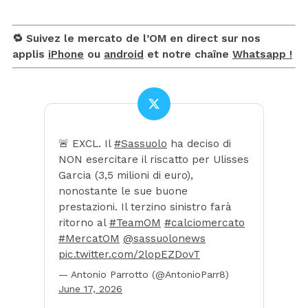
🔁 Suivez le mercato de l’OM en direct sur nos
applis
iPhone
ou
android
et notre chaîne
Whatsapp !
🚨 EXCL. Il
#Sassuolo
ha deciso di
NON esercitare il riscatto per Ulisses
Garcia (3,5 milioni di euro),
nonostante le sue buone
prestazioni. Il terzino sinistro farà
ritorno al
#TeamOM
#calciomercato
#MercatOM
@sassuolonews
pic.twitter.com/2lopEZDovT
— Antonio Parrotto (@AntonioParr8)
June 17, 2026