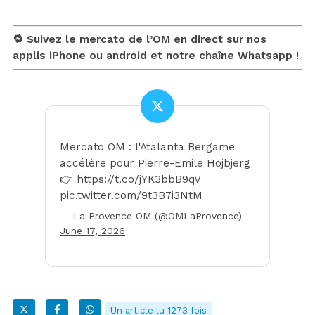
🔁 Suivez le mercato de l’OM en direct sur nos
applis
iPhone
ou
android
et notre chaîne
Whatsapp !
Mercato OM : l'Atalanta Bergame
accélère pour Pierre-Emile Hojbjerg
👉
https://t.co/jYK3bbB9qV
pic.twitter.com/9t3B7i3NtM
— La Provence OM (@OMLaProvence)
June 17, 2026
Un article lu 1273 fois