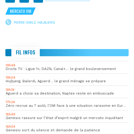
MERCATO OM
PIERRE-EMILE HØJBJERG
FIL INFOS
19h49
Droits TV : Ligue 1+, DAZN, Canal+… le grand bouleversement
19h04
Hojbjerg, Balerdi, Aguerd… le grand ménage se prépare
18h19
Aguerd a choisi sa destination, Naples reste en embuscade
17h34
Zéro recrue au 7 août, l’OM face à une situation rarissime en Europe
16h49
Genesio rassure sur l’état d’esprit malgré un mercato inquiétant
16h04
Genesio sort du silence et demande de la patience