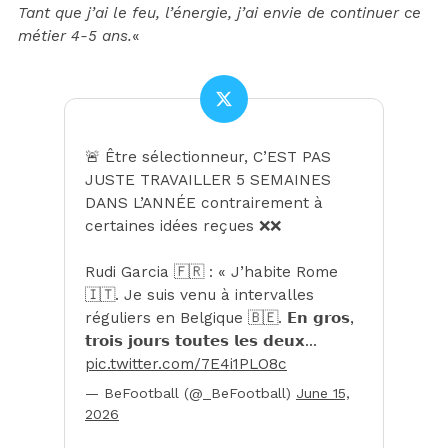
Tant que j’ai le feu, l’énergie, j’ai envie de continuer ce
métier 4-5 ans.
«
🚨 Être sélectionneur, C’EST PAS
JUSTE TRAVAILLER 5 SEMAINES
DANS L’ANNÉE contrairement à
certaines idées reçues ❌❌
Rudi Garcia 🇫🇷 : « J’habite Rome
🇮🇹. Je suis venu à intervalles
réguliers en Belgique 🇧🇪. 𝗘𝗻 𝗴𝗿𝗼𝘀,
𝘁𝗿𝗼𝗶𝘀 𝗷𝗼𝘂𝗿𝘀 𝘁𝗼𝘂𝘁𝗲𝘀 𝗹𝗲𝘀 𝗱𝗲𝘂𝘅…
pic.twitter.com/7E4i1PLO8c
— BeFootball (@_BeFootball)
June 15,
2026