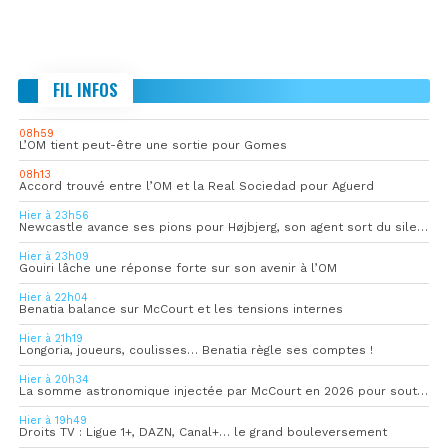
FIL INFOS
08h59
L’OM tient peut-être une sortie pour Gomes
08h13
Accord trouvé entre l’OM et la Real Sociedad pour Aguerd
Hier à 23h56
Newcastle avance ses pions pour Højbjerg, son agent sort du silence
Hier à 23h09
Gouiri lâche une réponse forte sur son avenir à l’OM
Hier à 22h04
Benatia balance sur McCourt et les tensions internes
Hier à 21h19
Longoria, joueurs, coulisses… Benatia règle ses comptes !
Hier à 20h34
La somme astronomique injectée par McCourt en 2026 pour soutenir l’OM
Hier à 19h49
Droits TV : Ligue 1+, DAZN, Canal+… le grand bouleversement