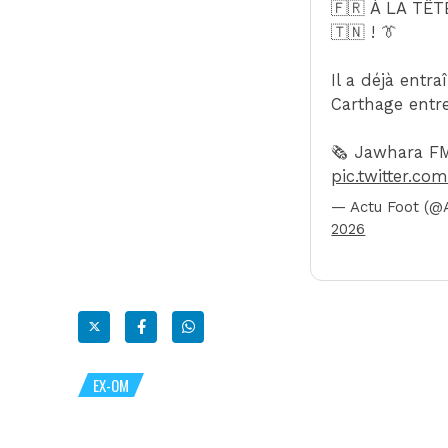
🇫🇷 À LA TÊT
🇹🇳 ! 👔
Il a déjà entra
Carthage entre
🗞️ Jawhara F
pic.twitter.c
— Actu Foot (@
2026
EX-OM