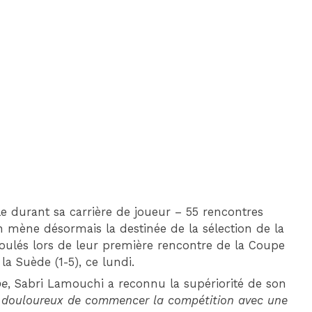
DIM 30 AOÛT
20H45
MONACO
MARSEILLE
e durant sa carrière de joueur – 55 rencontres
in mène désormais la destinée de la sélection de la
croulés lors de leur première rencontre de la Coupe
a Suède (1-5), ce lundi.
pe
, Sabri Lamouchi a reconnu la supériorité de son
st douloureux de commencer la compétition avec une