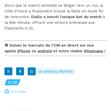
Alors que le match semblait se diriger vers un nul, la
Côte d’Ivoire a finalement trouvé la faille en toute fin
de rencontre.
Diallo a inscrit l’unique but du match
à
la 89e minute, offrant une victoire précieuse aux
Éléphants (1-0).
🔁 Suivez le mercato de l’OM en direct sur nos
applis
iPhone
ou
android
et notre chaîne
Whatsapp !
Un article lu 1629 fois
EX-OM
ELYE WAHI