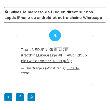
🔁 Suivez le mercato de l’OM en direct sur nos
applis
iPhone
ou
android
et notre chaîne
Whatsapp !
The
#NEDJPN
XI! 🇳🇱🇯🇵
#NothingLikeOranje
#FIFAWorldCup
pic.twitter.com/59CEPQKfQr
— OnsOranje (@OnsOranje)
June 14,
2026