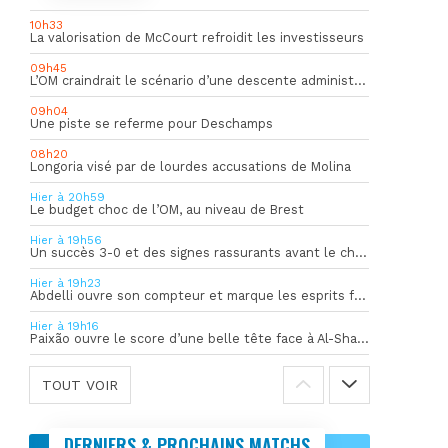
10h33
La valorisation de McCourt refroidit les investisseurs
09h45
L’OM craindrait le scénario d’une descente administrative
09h04
Une piste se referme pour Deschamps
08h20
Longoria visé par de lourdes accusations de Molina
Hier à 20h59
Le budget choc de l’OM, au niveau de Brest
Hier à 19h56
Un succès 3-0 et des signes rassurants avant le choc face à Bilbao
Hier à 19h23
Abdelli ouvre son compteur et marque les esprits face à Al-Shahania
Hier à 19h16
Paixão ouvre le score d’une belle tête face à Al-Shahania
TOUT VOIR
DERNIERS & PROCHAINS MATCHS