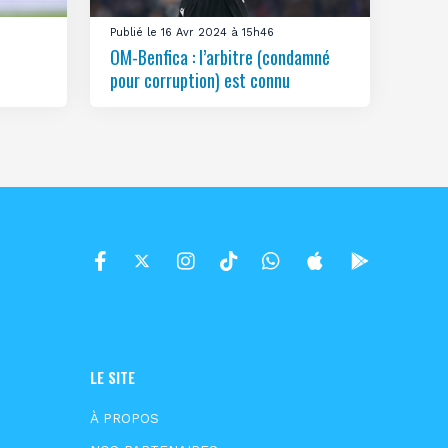
Publié le 16 Avr 2024 à 15h46
OM-Benfica : l’arbitre (condamné
pour corruption) est connu
LE SITE
À PROPOS