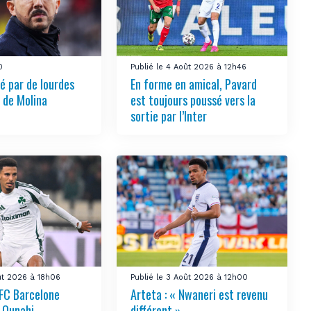
0
Publié le 4 Août 2026 à 12h46
é par de lourdes
En forme en amical, Pavard
 de Molina
est toujours poussé vers la
sortie par l’Inter
oût 2026 à 18h06
Publié le 3 Août 2026 à 12h00
 FC Barcelone
Arteta : « Nwaneri est revenu
 Ounahi
différent »