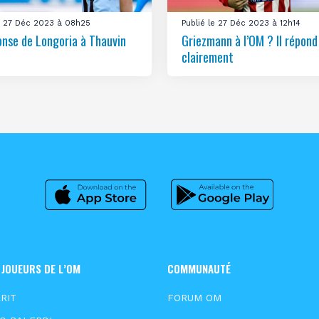
le 27 Déc 2023 à 08h25
Publié le 27 Déc 2023 à 12h14
onse de Longoria à Thauvin
Griezmann à l’OM ? Il répond
clairement
 JOUEURS DE L’OM
COMMUNAUTÉ
RIT
FORUM OM