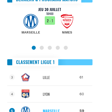
JEU 30 JUILLET
18H00
2
- 1
MARSEILLE
NIMES
MA
CLASSEMENT LIGUE 1
LILLE
61
3
LYON
60
4
MARSEILLE
59
5