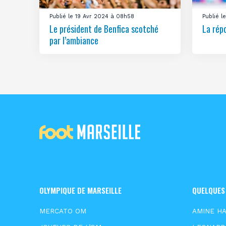
Publié le 19 Avr 2024 à 08h58
Publié 
Le président de Benfica scotché
La rép
par l’ambiance
OLYMPIQUE DE MARSEILLE
QUELQUES
MERCATO OM
AMINE HA