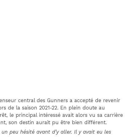
DIM 30 AOÛT
20H45
MONACO
MARSEILLE
fenseur central des Gunners a accepté de revenir
ors de la saison 2021-22. En plein doute au
, le principal intéressé avait alors vu sa carrière
, son destin aurait pu être bien différent.
s un peu hésité avant d’y aller. Il y avait eu les