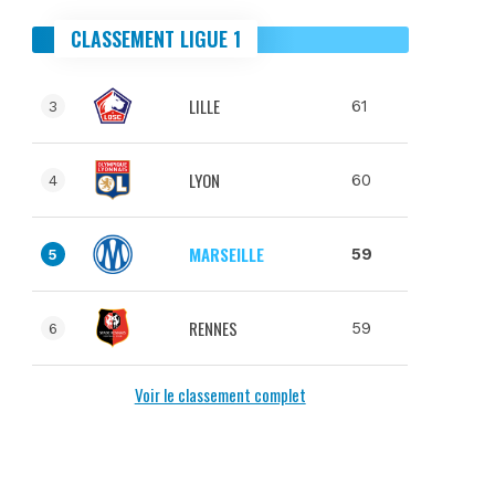
CLASSEMENT LIGUE 1
LILLE
61
3
LYON
60
4
MARSEILLE
59
5
RENNES
59
6
Voir le classement complet