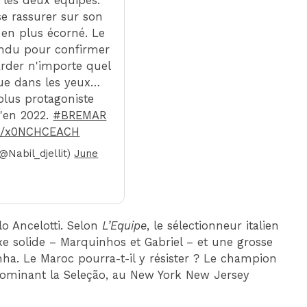
 les deux équipes.
 se rassurer sur son
 en plus écorné. Le
endu pour confirmer
arder n'importe quel
que dans les yeux…
plus protagoniste
u'en 2022.
#BREMAR
om/x0NCHCEACH
(@Nabil_djellit)
June
lo Ancelotti. Selon
L’Equipe
, le sélectionneur italien
xe solide – Marquinhos et Gabriel – et une grosse
nha. Le Maroc pourra-t-il y résister ? Le champion
 dominant la Seleção, au New York New Jersey