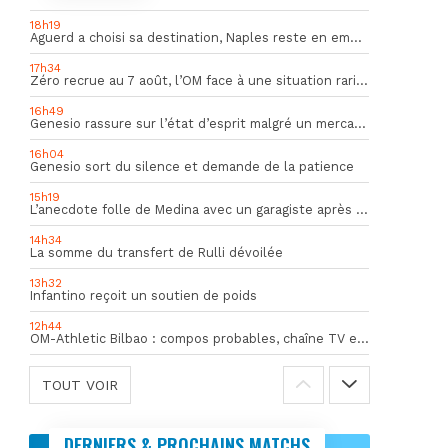
18h19
Aguerd a choisi sa destination, Naples reste en embuscade
17h34
Zéro recrue au 7 août, l’OM face à une situation rarissime en Europe
16h49
Genesio rassure sur l’état d’esprit malgré un mercato inquiétant
16h04
Genesio sort du silence et demande de la patience
15h19
L’anecdote folle de Medina avec un garagiste après le Mondial
14h34
La somme du transfert de Rulli dévoilée
13h32
Infantino reçoit un soutien de poids
12h44
OM-Athletic Bilbao : compos probables, chaîne TV et heure du match
TOUT VOIR
DERNIERS & PROCHAINS MATCHS