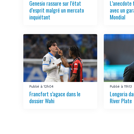
Genesio rassure sur l’état
L’anecdote 
d’esprit malgré un mercato
avec un gar
inquiétant
Mondial
Publié à 12h04
Publié à 11h13
Francfort s’agace dans le
Longoria da
dossier Wahi
River Plate