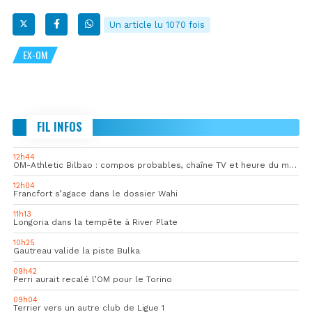
Un article lu 1070 fois
EX-OM
FIL INFOS
12h44
OM-Athletic Bilbao : compos probables, chaîne TV et heure du match
12h04
Francfort s’agace dans le dossier Wahi
11h13
Longoria dans la tempête à River Plate
10h25
Gautreau valide la piste Bulka
09h42
Perri aurait recalé l’OM pour le Torino
09h04
Terrier vers un autre club de Ligue 1