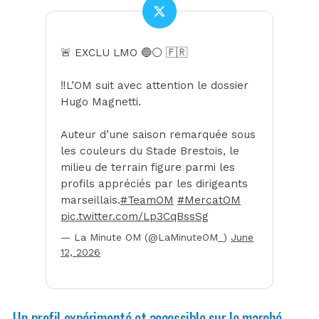
🚨 EXCLU LMO 🔵⚪️ 🇫🇷
‼️L’OM suit avec attention le dossier
Hugo Magnetti.
Auteur d’une saison remarquée sous
les couleurs du Stade Brestois, le
milieu de terrain figure parmi les
profils appréciés par les dirigeants
marseillais.
#TeamOM
#MercatOM
pic.twitter.com/Lp3CqBssSg
— La Minute OM (@LaMinuteOM_)
June
12, 2026
Un profil expérimenté et accessible sur le marché