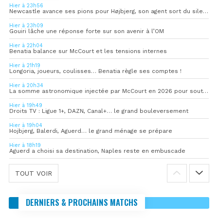
Hier à 23h56
Newcastle avance ses pions pour Højbjerg, son agent sort du silence
Hier à 23h09
Gouiri lâche une réponse forte sur son avenir à l’OM
Hier à 22h04
Benatia balance sur McCourt et les tensions internes
Hier à 21h19
Longoria, joueurs, coulisses… Benatia règle ses comptes !
Hier à 20h34
La somme astronomique injectée par McCourt en 2026 pour soutenir l’OM
Hier à 19h49
Droits TV : Ligue 1+, DAZN, Canal+… le grand bouleversement
Hier à 19h04
Hojbjerg, Balerdi, Aguerd… le grand ménage se prépare
Hier à 18h19
Aguerd a choisi sa destination, Naples reste en embuscade
TOUT VOIR
DERNIERS & PROCHAINS MATCHS