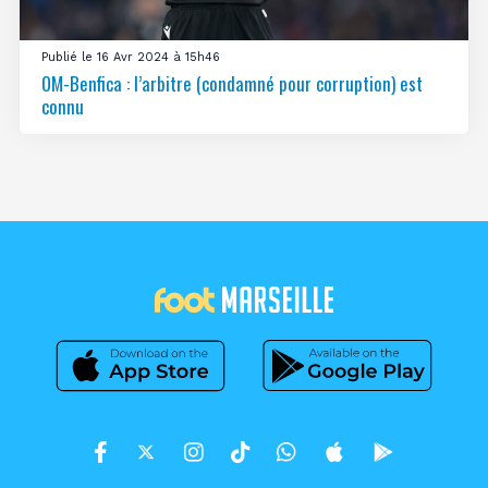
Publié le 16 Avr 2024 à 15h46
OM-Benfica : l’arbitre (condamné pour corruption) est
connu