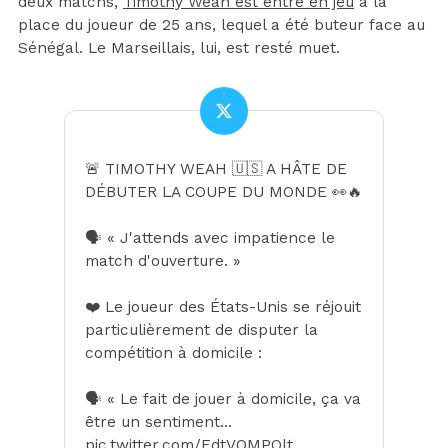
deux matchs,
Timothy Weah est entré en jeu
à la
place du joueur de 25 ans, lequel a été buteur face au
Sénégal. Le Marseillais, lui, est resté muet.
🚨 TIMOTHY WEAH 🇺🇸 A HÂTE DE
DÉBUTER LA COUPE DU MONDE 👀🔥
🗣️ « J'attends avec impatience le
match d'ouverture. »
❤️ Le joueur des États-Unis se réjouit
particulièrement de disputer la
compétition à domicile :
🗣️ « Le fait de jouer à domicile, ça va
être un sentiment…
pic.twitter.com/EdtVOMPOlt