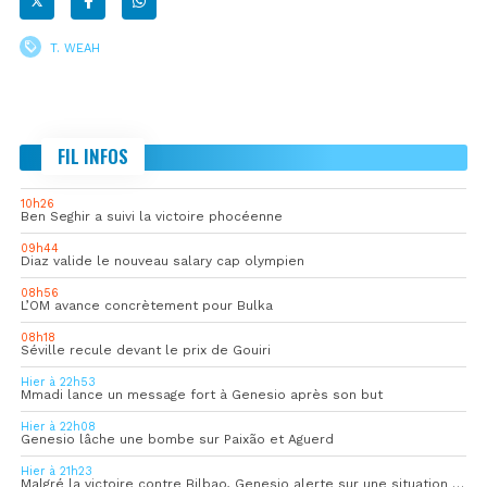
T. WEAH
FIL INFOS
10h26
Ben Seghir a suivi la victoire phocéenne
09h44
Diaz valide le nouveau salary cap olympien
08h56
L’OM avance concrètement pour Bulka
08h18
Séville recule devant le prix de Gouiri
Hier à 22h53
Mmadi lance un message fort à Genesio après son but
Hier à 22h08
Genesio lâche une bombe sur Paixão et Aguerd
Hier à 21h23
Malgré la victoire contre Bilbao, Genesio alerte sur une situation « pas idéale »