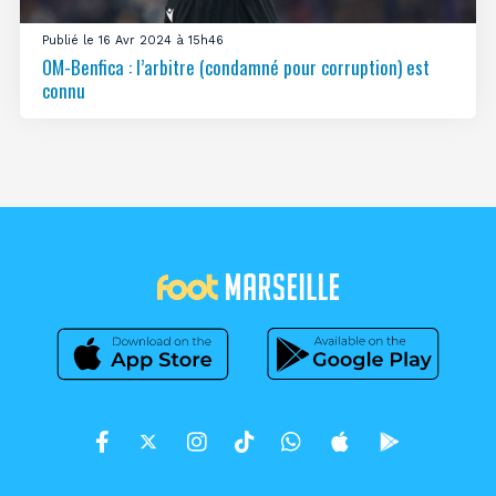
Publié le 16 Avr 2024 à 15h46
OM-Benfica : l’arbitre (condamné pour corruption) est
connu