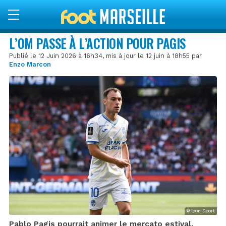
L’OM PASSE À L’ACTION POUR PAGIS
Publié le 12 Juin 2026 à 16h34, mis à jour le 12 juin à 18h55 par
Enzo Marcon
© Icon Sport
Pablo Pagis pourrait animer le mercato estival.