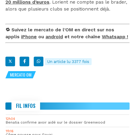
20 millions d’euros
. Lorient ne compte pas le brader,
alors que plusieurs clubs se positionnent déjà.
🔁 Suivez le mercato de l’OM en direct sur nos
applis
iPhone
ou
android
et notre chaîne
Whatsapp !
Un article lu 3377 fois
MERCATO OM
FIL INFOS
12h04
Benatia confirme avoir aidé sur le dossier Greenwood
11h16
Côme pousse pour Gouiri