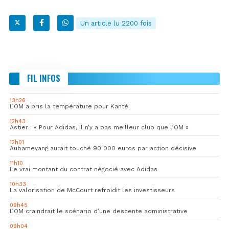
Un article lu 2200 fois
FIL INFOS
13h26
L’OM a pris la température pour Kanté
12h43
Astier : « Pour Adidas, il n’y a pas meilleur club que l’OM »
12h01
Aubameyang aurait touché 90 000 euros par action décisive
11h10
Le vrai montant du contrat négocié avec Adidas
10h33
La valorisation de McCourt refroidit les investisseurs
09h45
L’OM craindrait le scénario d’une descente administrative
09h04