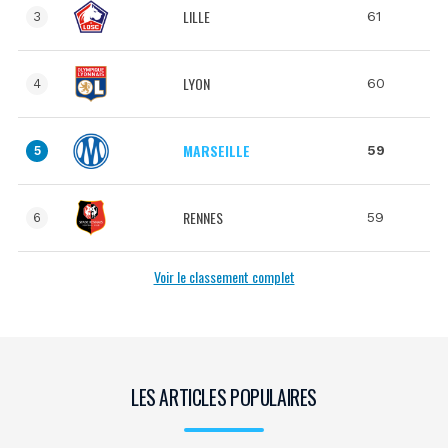
LILLE
61
3
LYON
60
4
MARSEILLE
59
5
RENNES
59
6
Voir le classement complet
LES ARTICLES POPULAIRES