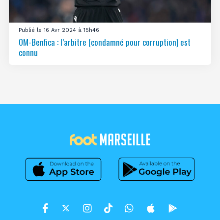
Publié le 16 Avr 2024 à 15h46
OM-Benfica : l’arbitre (condamné pour corruption) est
connu