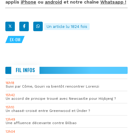
applis
iPhone
ou
android
et notre chaîne
Whatsapp !
Un article lu 1824 fois
EX-OM
FIL INFOS
16h18
Suivi par Côme, Gouiri va bientôt rencontrer Lorenzi
15h42
Un accord de principe trouvé avec Newcastle pour Höjbjerg ?
15h10
Un chassé-croisé entre Greenwood et Ünder ?
13h49
Une affluence décevante contre Bilbao
13h04