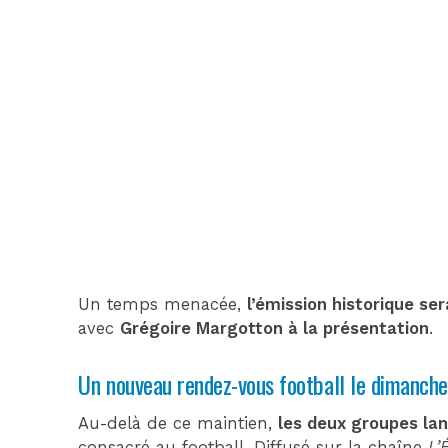
Un temps menacée,
l’émission historique se
avec
Grégoire Margotton à la présentation
.
Un nouveau rendez-vous football le dimanche
Au-delà de ce maintien,
les deux groupes l
consacré au football. Diffusé sur la chaîne
L’