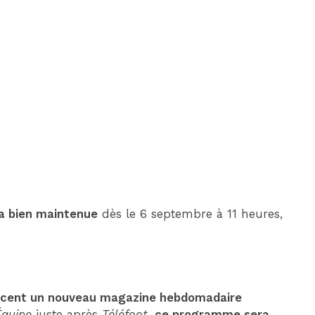
DIM 30 AOÛT
20H45
MONACO
MARSEILLE
ra bien maintenue
dès le 6 septembre à 11 heures,
ancent un nouveau magazine hebdomadaire
Équipe
juste après
Téléfoot
,
ce programme sera