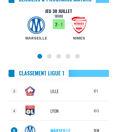
JEU 30 JUILLET
18H00
2
- 1
MARSEILLE
NIMES
MA
CLASSEMENT LIGUE 1
LILLE
61
3
LYON
60
4
MARSEILLE
59
5