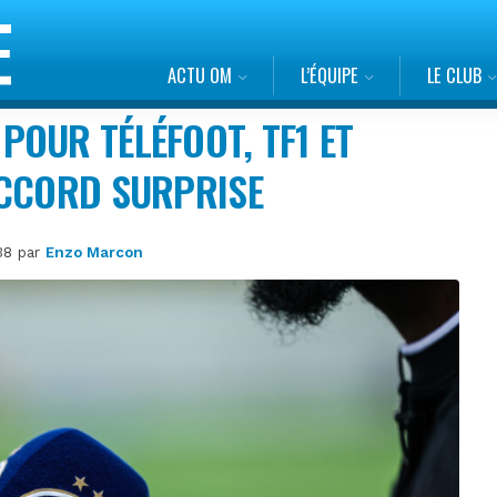
ACTU OM
L’ÉQUIPE
LE CLUB
OUR TÉLÉFOOT, TF1 ET
ACCORD SURPRISE
h38 par
Enzo Marcon