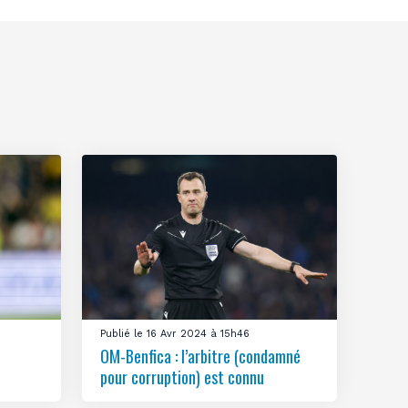
Publié le 16 Avr 2024 à 15h46
OM-Benfica : l’arbitre (condamné
pour corruption) est connu