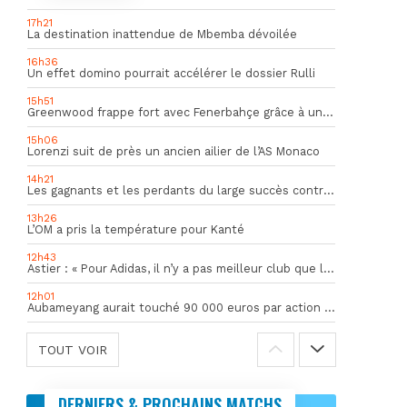
17h21
La destination inattendue de Mbemba dévoilée
16h36
Un effet domino pourrait accélérer le dossier Rulli
15h51
Greenwood frappe fort avec Fenerbahçe grâce à un but spectaculaire
15h06
Lorenzi suit de près un ancien ailier de l’AS Monaco
14h21
Les gagnants et les perdants du large succès contre Al Shahania
13h26
L’OM a pris la température pour Kanté
12h43
Astier : « Pour Adidas, il n’y a pas meilleur club que l’OM »
12h01
Aubameyang aurait touché 90 000 euros par action décisive
TOUT VOIR
DERNIERS & PROCHAINS MATCHS