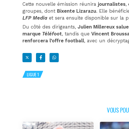
Cette nouvelle émission réunira
journalistes
,
groupes, dont
Bixente Lizarazu
. Elle bénéfici
LFP Media
et sera ensuite disponible sur la
Du côté des dirigeants,
Julien Millereux salue
marque
Téléfoo
t
, tandis que
Vincent Brouss
renforcera l’offre football
, avec un décrypta
LIGUE 1
VOUS POUR