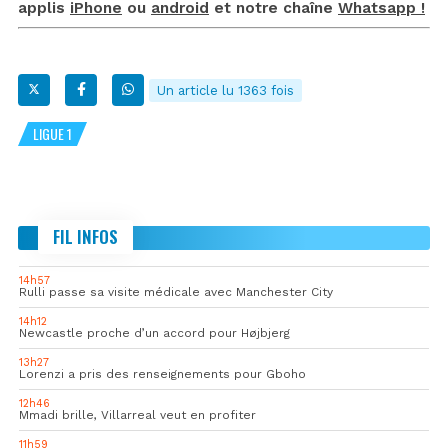
applis
iPhone
ou
android
et notre chaîne
Whatsapp !
Un article lu 1363 fois
LIGUE 1
FIL INFOS
14h57
Rulli passe sa visite médicale avec Manchester City
14h12
Newcastle proche d’un accord pour Højbjerg
13h27
Lorenzi a pris des renseignements pour Gboho
12h46
Mmadi brille, Villarreal veut en profiter
11h59