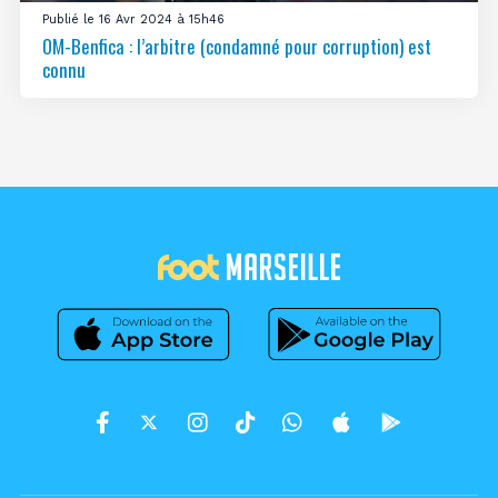
Publié le 16 Avr 2024 à 15h46
OM-Benfica : l’arbitre (condamné pour corruption) est
connu