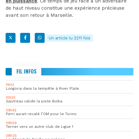
en puissance
. Ce temps de jeu face à un adversaire
de haut niveau constitue une expérience précieuse
avant son retour à Marseille.
Un article lu 2211 fois
FIL INFOS
11h13
Longoria dans la tempête à River Plate
10h25
Gautreau valide la piste Bulka
09h42
Perri aurait recalé l’OM pour le Torino
09h04
Terrier vers un autre club de Ligue 1
08h35